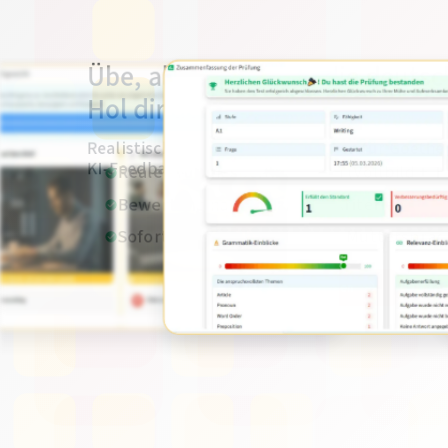
Übe, als würdest du die deutsc
Hol dir dein Zertifikat.
Realistische Prüfungssimulationen für Goethe,
KI-Feedback in Ihrer Sprache.
Reale Prüfungsbedingungen (Vollbild + T
Bewertung nach offiziellen Kriterien
Sofortiges Feedback in Ihrer Muttersprac
Mehr erfahren
Pre