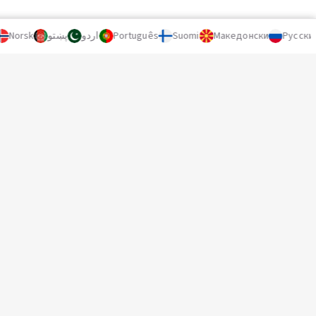
Norsk
پښتو
اردو
Português
Suomi
Македонски
Русский