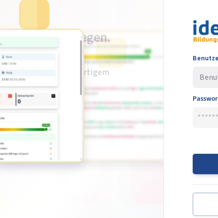
he Prüfung ablegen.
Benutz
 telc und DTZ mit sofortigem
imer)
Passwor
he
ise ansehen